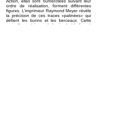
Action, elles sont numérotées suivant leur
ordre de réalisation, forment différentes
figures. L’imprimeur Raymond Meyer révèle
la précision de ces traces «patinées» qui
défient les burins et les berceaux. Cette
nouvelle expérience de la circularité s’inscrit
dans le prolongement de la vidéo Hold the
line (2005) et de la gravure au compas de
glace Oscillatio (2007) évoquée plus loin. La
gravure est aussi le document de l’action, et
les deux disciplines se retrouvent chacune
exprimées dans leur identité respective et
commune.» (p.95)
cf. Sabine Zaalene, Mémoire de la pratique
sportive, l’action dans l’engagement
artistique, LIGEIA, dossiers sur l’art, «Corps
et performance», numéro 109, pp. 91-102,
janv-juin 2013.
http://revue-ligeia.com/contenu.php
réal
SZ