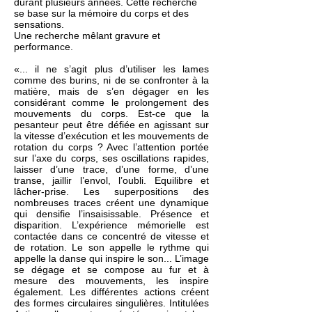
durant plusieurs années.
Cette recherche
se base sur la mémoire du corps et
des
sensations.
Une recherche mêlant gravure et
performance.
«... il ne s’agit plus d’utiliser les lames
comme des burins, ni de se confronter à la
matière, mais de s’en dégager en les
considérant comme le prolongement des
mouvements du corps. Est-ce que la
pesanteur peut être défiée en agissant sur
la vitesse d’exécution et les mouvements de
rotation du corps ? Avec l’attention portée
sur l’axe du corps, ses oscillations rapides,
laisser d’une trace, d’une forme, d’une
transe, jaillir l’envol, l’oubli. Equilibre et
lâcher-prise. Les superpositions des
nombreuses traces créent une dynamique
qui densifie l’insaisissable. Présence et
disparition. L’expérience mémorielle est
contactée dans ce concentré de vitesse et
de rotation. Le son appelle le rythme qui
appelle la danse qui inspire le son... L’image
se dégage et se compose au fur et à
mesure des mouvements, les inspire
également. Les différentes actions créent
des formes circulaires singulières. Intitulées