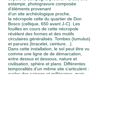
estampe, photogravure composée
d'éléments provenant
d'un site archéologique proche,
la nécropole celte du quartier de Don
Bosco (celtique, 650 avant J-C). Les
fouilles en cours de cette nécropole
révèlent des formes et des motifs
circulaires généralisés. Tombes (tumulus)
et parures (bracelet, ceinture…).
Dans cette installation, le sol peut être vu
comme une ligne de de démarcation,
entre dessus et dessous, nature et
civilisation, sphère et plans. Différentes
temporalités d'un même site s’articulent :
cycles des saisons et millénaires, mais
aussi l’ancienne fonction hospitalière et
l'espace actuel d’exposition nommé la
Grange. L’escalier d’entrée central donne
sur l’installation, accentuant cet horizon
attribué au sol. Un son est présent,
lointain, celui des fouilles archéologiques
alors en cours.
réal
SZ